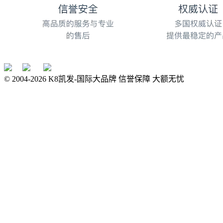
© 2004-
2026
K8凯发-国际大品牌 信誉保障 大额无忧