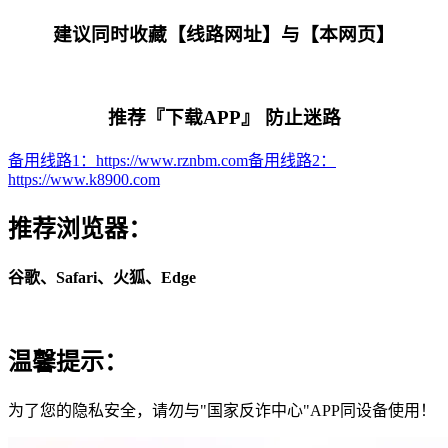
建议同时收藏【线路网址】与【本网页】
推荐『下载APP』 防止迷路
备用线路
1
：
https://www.rznbm.com
备用线路
2
：
https://www.k8900.com
推荐浏览器：
谷歌、Safari、火狐、Edge
温馨提示：
为了您的隐私安全，请勿与"国家反诈中心"APP同设备使用！