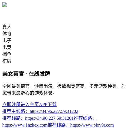
真人
体育
电子
电竞
捕鱼
棋牌
美女荷官 · 在线发牌
全网最美荷官，倾情出演，极致视觉盛宴，多元游戏种类，为
您带来最舒心的游戏体验。
立即注册
进入主页
APP下载
推荐主线路：
https://34.96.227.59:31202
推荐线路：
https://34.96.227.59:31201
推荐线路：
https://www.1nzkex.com
推荐线路：
https://www.plov9r.com