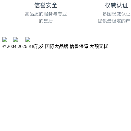
© 2004-
2026
K8凯发-国际大品牌 信誉保障 大额无忧