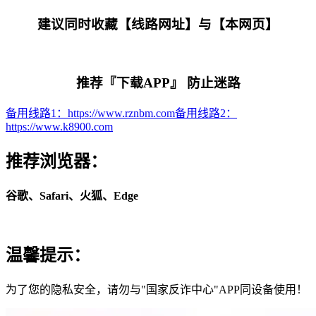
建议同时收藏【线路网址】与【本网页】
推荐『下载APP』 防止迷路
备用线路
1
：
https://www.rznbm.com
备用线路
2
：
https://www.k8900.com
推荐浏览器：
谷歌、Safari、火狐、Edge
温馨提示：
为了您的隐私安全，请勿与"国家反诈中心"APP同设备使用！