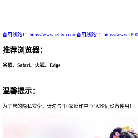
备用线路
1
：
https://www.rznbm.com
备用线路
2
：
https://www.k89
推荐浏览器：
谷歌、Safari、火狐、Edge
温馨提示：
为了您的隐私安全，请勿与"国家反诈中心"APP同设备使用！