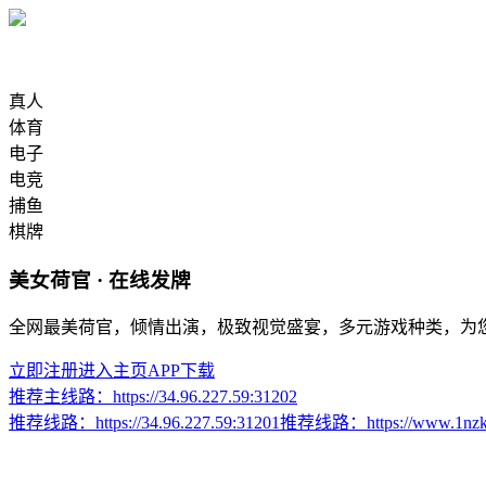
真人
体育
电子
电竞
捕鱼
棋牌
美女荷官 · 在线发牌
全网最美荷官，倾情出演，极致视觉盛宴，多元游戏种类，为
立即注册
进入主页
APP下载
推荐主线路：
https://34.96.227.59:31202
推荐线路：
https://34.96.227.59:31201
推荐线路：
https://www.1nz