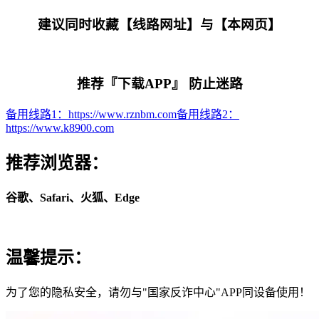
建议同时收藏【线路网址】与【本网页】
推荐『下载APP』 防止迷路
备用线路
1
：
https://www.rznbm.com
备用线路
2
：
https://www.k8900.com
推荐浏览器：
谷歌、Safari、火狐、Edge
温馨提示：
为了您的隐私安全，请勿与"国家反诈中心"APP同设备使用！