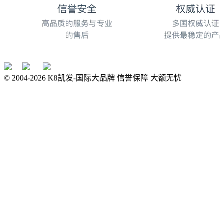
© 2004-
2026
K8凯发-国际大品牌 信誉保障 大额无忧