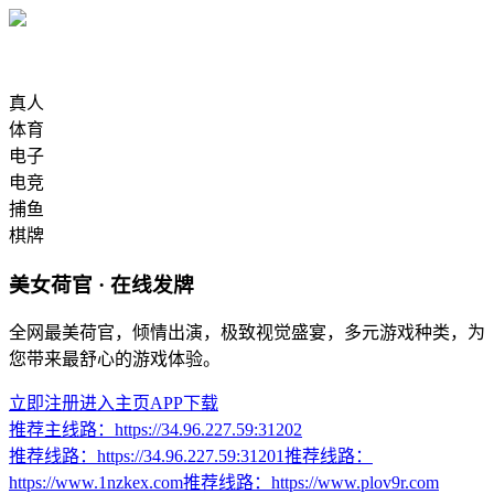
真人
体育
电子
电竞
捕鱼
棋牌
美女荷官 · 在线发牌
全网最美荷官，倾情出演，极致视觉盛宴，多元游戏种类，为
您带来最舒心的游戏体验。
立即注册
进入主页
APP下载
推荐主线路：
https://34.96.227.59:31202
推荐线路：
https://34.96.227.59:31201
推荐线路：
https://www.1nzkex.com
推荐线路：
https://www.plov9r.com