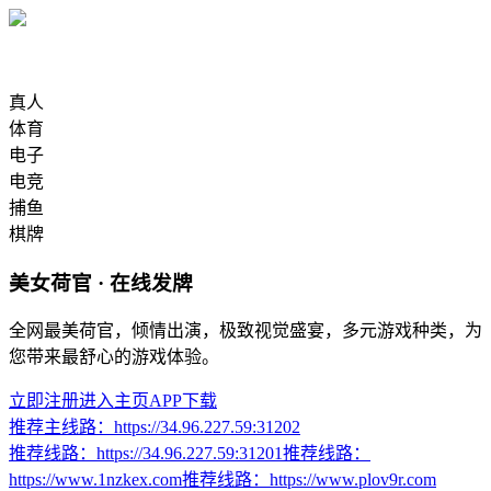
真人
体育
电子
电竞
捕鱼
棋牌
美女荷官 · 在线发牌
全网最美荷官，倾情出演，极致视觉盛宴，多元游戏种类，为
您带来最舒心的游戏体验。
立即注册
进入主页
APP下载
推荐主线路：
https://34.96.227.59:31202
推荐线路：
https://34.96.227.59:31201
推荐线路：
https://www.1nzkex.com
推荐线路：
https://www.plov9r.com