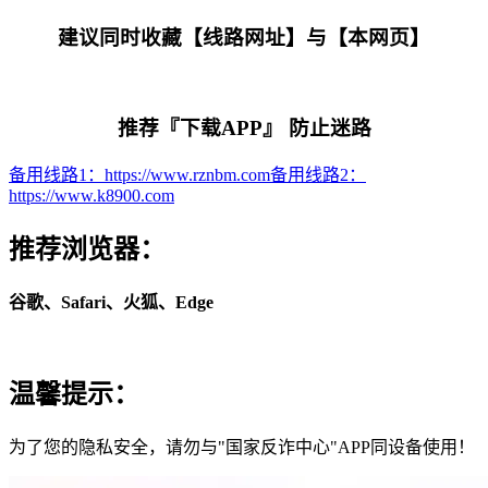
建议同时收藏【线路网址】与【本网页】
推荐『下载APP』 防止迷路
备用线路
1
：
https://www.rznbm.com
备用线路
2
：
https://www.k8900.com
推荐浏览器：
谷歌、Safari、火狐、Edge
温馨提示：
为了您的隐私安全，请勿与"国家反诈中心"APP同设备使用！